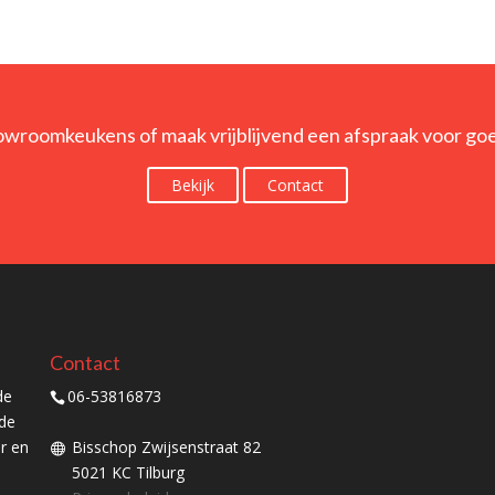
owroomkeukens of maak vrijblijvend een afspraak voor go
Bekijk
Contact
Contact
de
06-53816873
ede
er en
Bisschop Zwijsenstraat 82
5021 KC Tilburg