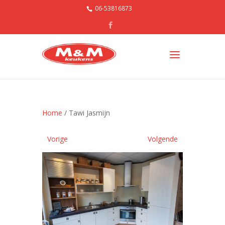
06-53816873
Home
/ Tawi Jasmijn
Vorige
Volgende