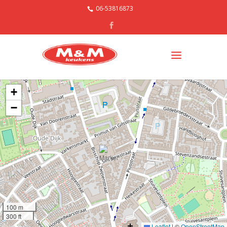
06-53816873
+
−
100 m
300 ft
Leaflet
|
©
OpenStreetMap