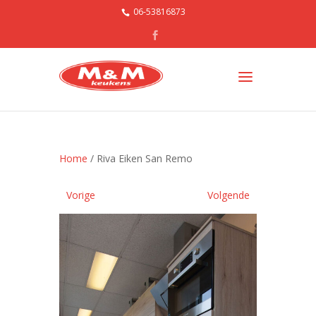
06-53816873
Home
/ Riva Eiken San Remo
Vorige
Volgende