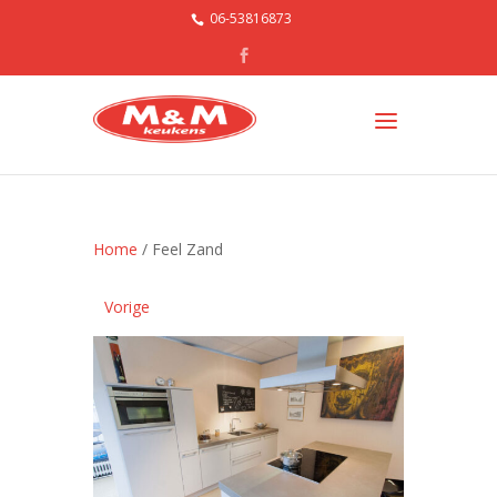
06-53816873
Home
/ Feel Zand
Vorige